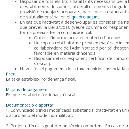
Disposar de tots els títols habilitants necessaris per a l'
d'establiments de comerç al detall d'aliments i begude
provisió de menjars preparats, bars i bars-restaurant
de salut alimentària, en el
quadre adjunt
.
En cas que l'activitat a desenvolupar es consideri de ri
que preveu la Llei 3/2010 (veure columna corresponent 
forma prèvia a fer la comunicació cal:
Obtenir l'informe previ en matèria d'incendis.
Un cop es rebi l'informe previ en matèria d'ince
col•laboradora de l'Administració per tal d'obten
favorable en matèria d'incendis.
Disposar del corresponent certificat de comprov
s'escau).
Haver fet el pagament de la taxa municipal associada a
Preu
La taxa estableixi l’ordenança fiscal.
Mitjans de pagament
Els que estableixi l’ordenança fiscal.
Documentació a aportar
1. Comunicació d'inici i modificació substancial d'activitat en un
d'acord amb el model normalitzat.
2. Projecte tècnic signat per un tècnic competent. En cas de 