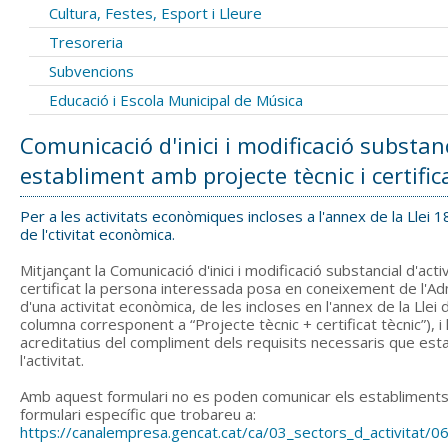
Cultura, Festes, Esport i Lleure
Tresoreria
Subvencions
Educació i Escola Municipal de Música
Comunicació d'inici i modificació substanc
establiment amb projecte tècnic i certific
Per a les activitats econòmiques incloses a l'annex de la Llei 
de l'ctivitat econòmica.
Mitjançant la Comunicació d'inici i modificació substancial d'act
certificat la persona interessada posa en coneixement de l'Admin
d'una activitat econòmica, de les incloses en l'annex de la Llei d
columna corresponent a “Projecte tècnic + certificat tècnic”), i h
acreditatius del compliment dels requisits necessaris que estab
l'activitat.
Amb aquest formulari no es poden comunicar els establiments 
formulari específic que trobareu a:
https://canalempresa.gencat.cat/ca/03_sectors_d_activitat/06