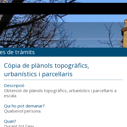
ies de tràmits
Còpia de plànols topogràfics,
urbanístics i parcel·laris
Descripció
Obtenció de plànols topogràfics, urbanístics i parcel·laris a
escala.
Qui ho pot demanar?
Qualsevol persona.
Quan?
Durant tot l'any.