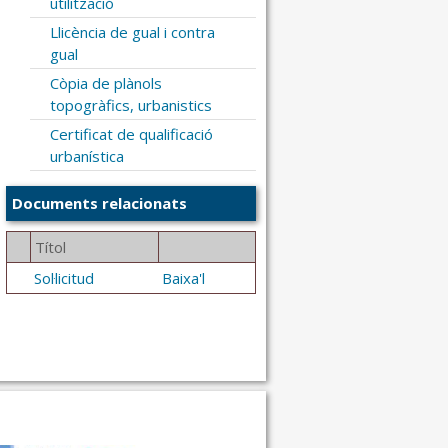
utilització
Llicència de gual i contra
gual
Còpia de plànols
topogràfics, urbanistics
Certificat de qualificació
urbanística
Documents relacionats
Títol
Sol·licitud
Baixa'l