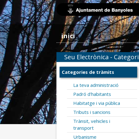
inici
Seu Electrònica - Categor
Categories de tràmits
La teva administració
Padró d'habitants
Habitatge i via pública
Tributs i sancions
Trànsit, vehicles i
transport
Urbanisme